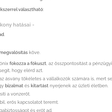
 ékszerrel választható
:
ékony hatásai -
ad
.
megvalósítás
köve.
 ónix
fokozza a fókuszt
, az összpontosítást a pénzügy
segít, hogy elérd azt.
az ásvány tökéletes a vállalkozók számára is, mert se
gy
bizalmat
és
kitartást
nyerjenek az üzleti életben.
síti a vonzerőt.
bil, erős kapcsolatot teremt.
abiztosságot és erőt ad.