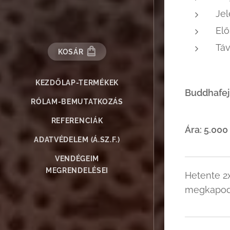
Jel
Elő
Táv
KOSÁR
KEZDŐLAP-TERMÉKEK
B
uddhafej
RÓLAM-BEMUTATKOZÁS
REFERENCIÁK
Ára: 5.000
ADATVÉDELEM (Á.SZ.F.)
VENDÉGEIM
MEGRENDELÉSEI
Hetente 2x
megkapo