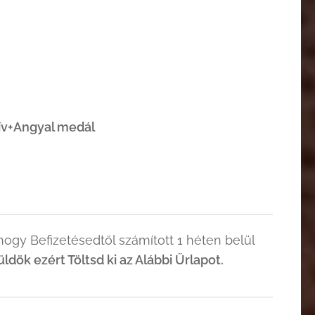
zív+Angyal medál
ogy Befizetésedtől számított 1 héten belül
ök ezért Töltsd ki az Alábbi Űrlapot.