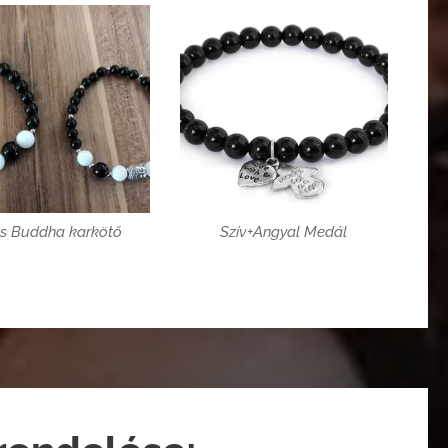
s Buddha karkötő
Szív+Angyal Medál