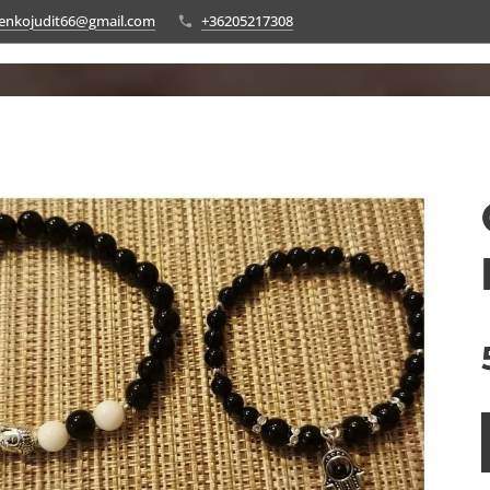
enkojudit66@gmail.com
+36205217308