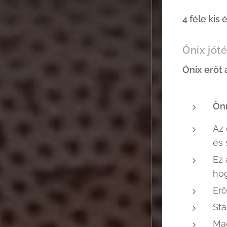
4 féle kis
Ónix jót
Ónix
erőt 
Ön
Az
és 
Ez 
ho
Erő
Sta
Mag