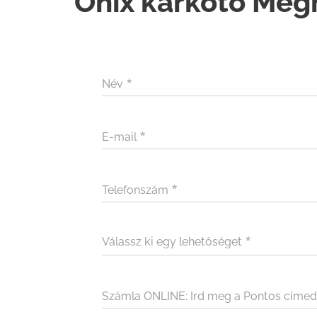
Ónix karkötő Meg
Név
E-mail
Telefonszám
Válassz ki egy lehetőséget
Számla ONLINE: Ird meg a Pontos címed