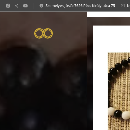
https://www.juditsorselemzomesterjos.hu/termekek/
Személyes Jóslás7626 Pécs Király utca 75
b