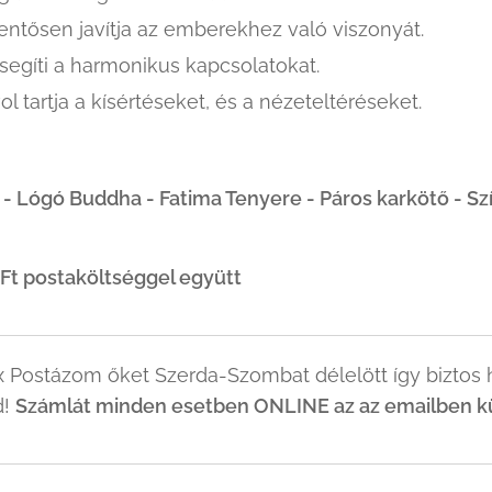
entősen javítja az emberekhez való viszonyát.
segíti a harmonikus kapcsolatokat.
ol tartja a kísértéseket, és a nézeteltéréseket.
 - Lógó Buddha - Fatima Tenyere - Páros karkötő - S
 Ft postaköltséggel együtt
 Postázom őket Szerda-Szombat délelött így biztos h
d!
Számlát minden esetben ONLINE az az emailben küld