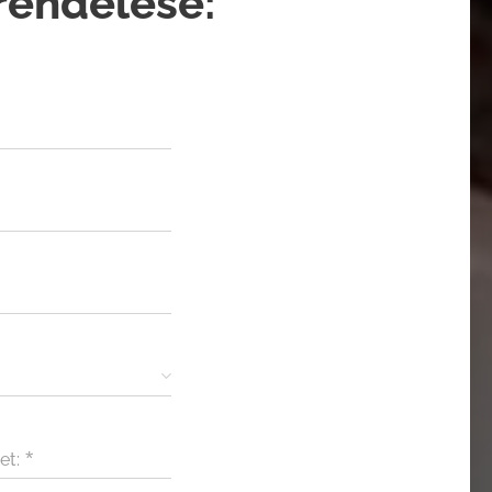
rendelése:
et: