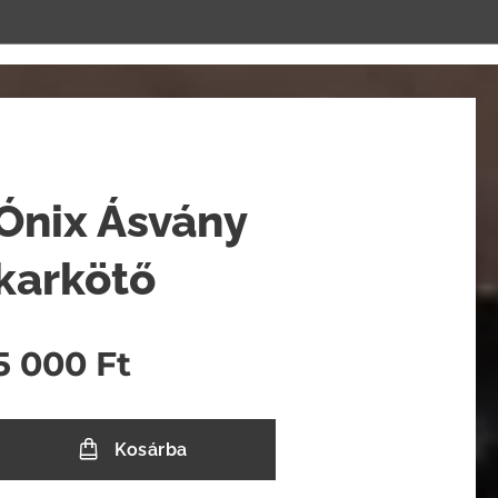
Ónix Ásvány
karkötő
5 000
Ft
Kosárba