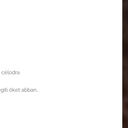
i célodra
gíti őket abban,