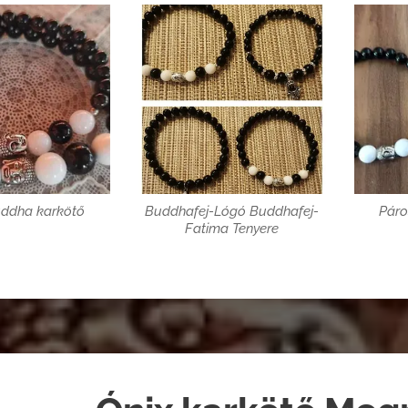
uddha karkötő
Buddhafej-Lógó Buddhafej-
Páro
Fatima Tenyere