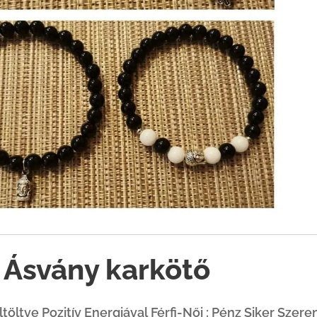
 Ásvány karkötő
ltöltve Pozitív Energiával
Férfi-Női : Pénz Siker Szer