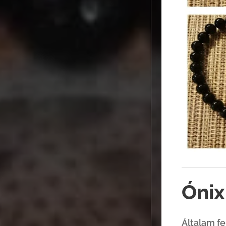
Ónix
Általam fe