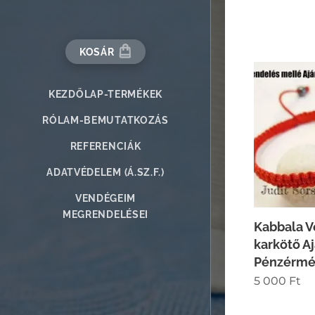
KOSÁR
KEZDŐLAP-TERMÉKEK
RÓLAM-BEMUTATKOZÁS
REFERENCIÁK
ADATVÉDELEM (Á.SZ.F.)
VENDÉGEIM
MEGRENDELÉSEI
Kabbala 
karkötő A
Pénzérmé
5 000
Ft