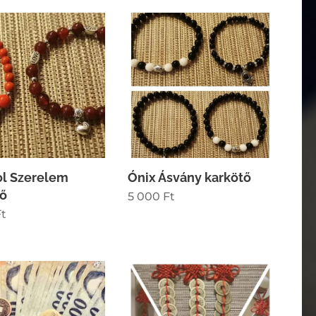
ol Szerelem
Ónix Ásvány karkötő
tő
5 000
Ft
t