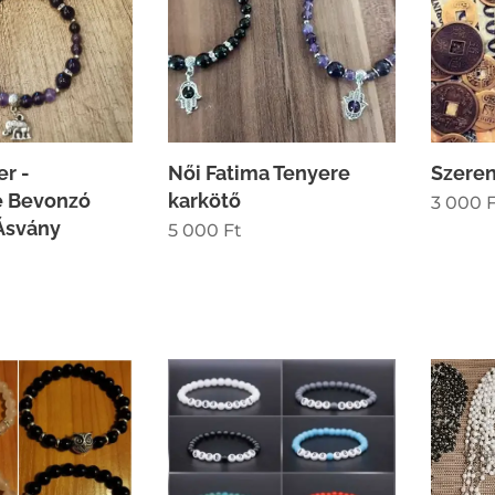
er -
Női Fatima Tenyere
Szere
e Bevonzó
karkötő
3 000
F
Ásvány
5 000
Ft