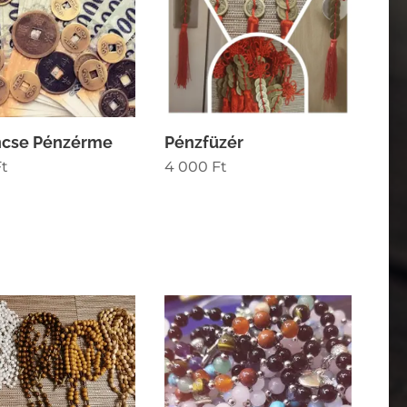
ncse Pénzérme
Pénzfüzér
t
4 000
Ft