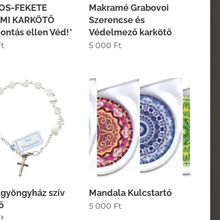
ROS-FEKETE
Makramé Grabovoi
MI KARKÖTŐ
Szerencse és
ontás ellen Véd!*
Védelmező karkötő
t
5 000
Ft
 gyöngyház szív
Mandala Kulcstartó
ő
5 000
Ft
t