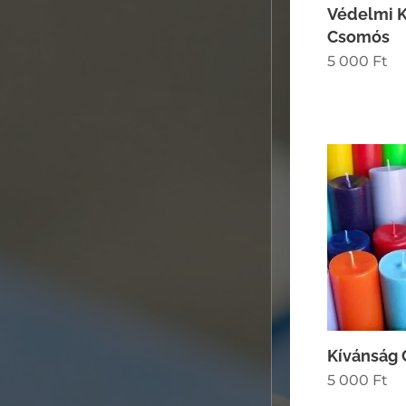
Védelmi K
Csomós
5 000
Ft
Kívánság 
5 000
Ft