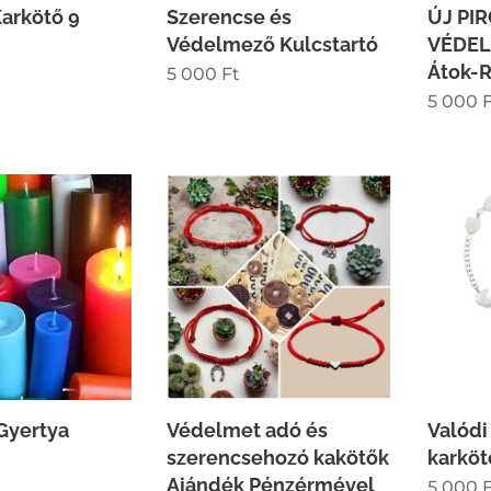
arkötő 9
Szerencse és
ÚJ PI
Védelmező Kulcstartó
VÉDEL
Átok-R
5 000
Ft
5 000
F
Gyertya
Védelmet adó és
Valódi
szerencsehozó kakötők
karköt
Ajándék Pénzérmével
5 000
F