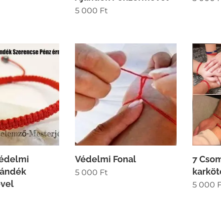
5 000
Ft
Védelmi
Védelmi Fonal
7 Cso
jándék
karköt
5 000
Ft
vel
5 000
F