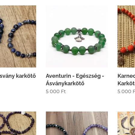
Ásvány karkötő
Aventurin - Egészség -
Karne
Ásványkarkötő
Karkö
5 000
Ft
5 000
F