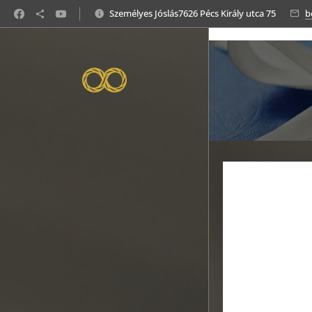
https://www.juditsorselemzomesterjos.hu/termekek/
Személyes Jóslás7626 Pécs Király utca 75
b