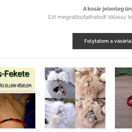
A kosár jelenleg ür
Ezt megváltoztathatod! Válassz t
Folytatom a vásárlá