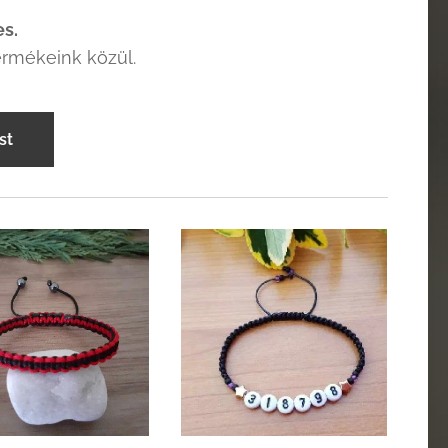
es.
ermékeink közül.
st