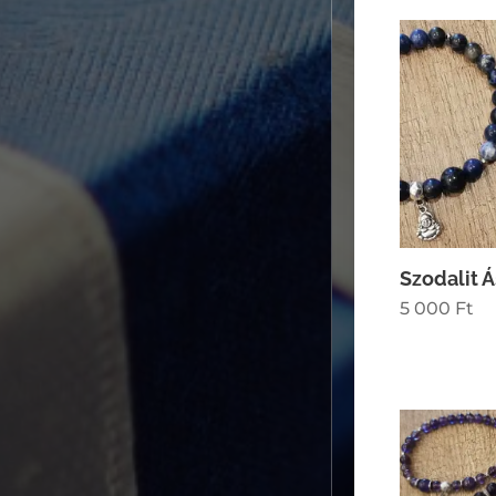
Szodalit 
5 000
Ft