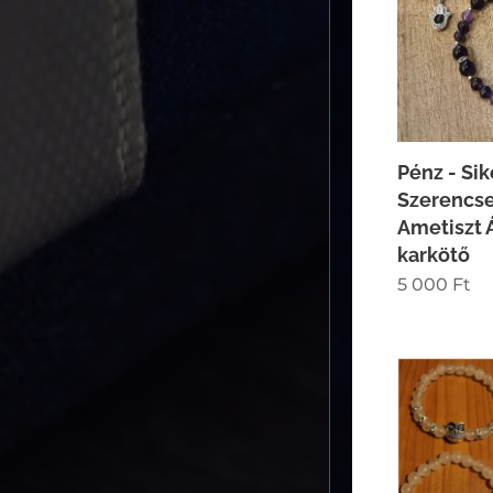
Pénz - Sik
Szerencs
Ametiszt 
karkötő
5 000
Ft