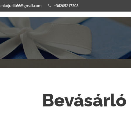
enkojudit66@gmail.com
+36205217308
Bevásárló