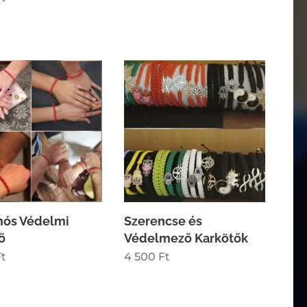
mós Védelmi
Szerencse és
ő
Védelmező Karkötők
t
4 500
Ft