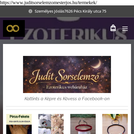
https://www.juditsorselemzomesterjos.hu/termekek/
Személyes Jóslás7626 Pécs Király utca 75
Kattints a Képre és Kövess a Facebook-on