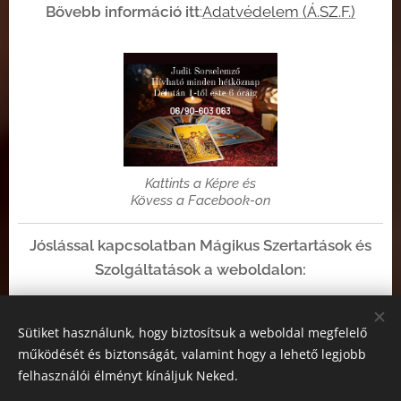
Bővebb információ itt
:
Adatvédelem (Á.SZ.F.)
Kattints a Képre és
Kövess a Facebook-on
Jóslással kapcsolatban Mágikus Szertartások és
Szolgáltatások a weboldalon:
https://www.judit-sorselemzo-mesterjos.hu/
Sütiket használunk, hogy biztosítsuk a weboldal megfelelő
működését és biztonságát, valamint hogy a lehető legjobb
felhasználói élményt kínáljuk Neked.