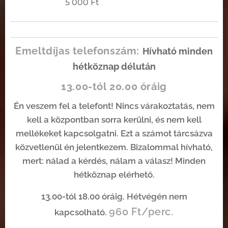
5 000
Ft
Emeltdíjas
telefonszám:
Hívható minden
hétköznap délután
13.00-tól
20
.00
óráig
Én veszem fel a telefont! Nincs várakoztatás, nem
kell a központban sorra kerülni, és nem kell
mellékeket kapcsolgatni. Ezt a számot tárcsázva
közvetlenül én jelentkezem. Bizalommal hívható,
mert: nálad a kérdés, nálam a válasz! Minden
hétköznap elérhető.
13.00-tól 18.00 óráig. Hétvégén nem
960
Ft/perc.
kapcsolható.