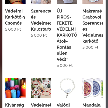
Védelmi
Szerencse
ÚJ
Makramé
Karkötő 9
és
PIROS-
Grabovoi
Csomós
Védelmező
FEKETE
Szerencse
Kulcstartó
VÉDELMI
és
5 000
Ft
KARKÖTŐ
Védelmező
5 000
Ft
Átok-
karkötő
Rontás
5 000
Ft
ellen
Véd!*
5 000
Ft
Kívánság
Védelmet
Valódi
Mandala