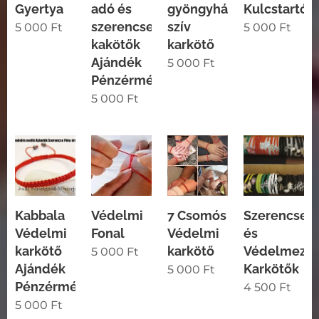
Gyertya
adó és
gyöngyház
Kulcstartó
szerencsehozó
szív
5 000
Ft
5 000
Ft
kakötők
karkötő
Ajándék
5 000
Ft
Pénzérmével
5 000
Ft
Kabbala
Védelmi
7 Csomós
Szerencse
Védelmi
Fonal
Védelmi
és
karkötő
karkötő
Védelmező
5 000
Ft
Ajándék
Karkötők
5 000
Ft
Pénzérmével
4 500
Ft
5 000
Ft