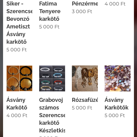
Siker -
Fatima
Pénzérme
4 000
Ft
Szerencse
Tenyere
3 000
Ft
Bevonzó
karkötő
Ametiszt
5 000
Ft
Ásvány
karkötő
5 000
Ft
Ásvány
Grabovoj
Rózsafüzér
Ásvány
Karkötő
számos
Karkötők
5 000
Ft
Szerencse
4 000
Ft
5 000
Ft
karkötő
Készletkisöprés