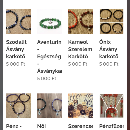
Szodalit
Aventurin
Karneol
Ónix
Ásvány
-
Szerelem
Ásvány
karkötő
Egészség
Karkötő
karkötő
-
5 000
Ft
5 000
Ft
5 000
Ft
Ásványkarkötő
5 000
Ft
Pénz -
Női
Szerencse
Pénzfüzér