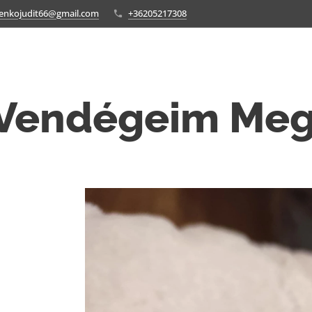
enkojudit66@gmail.com
+36205217308
Vendégeim Meg