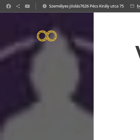
https://www.juditsorselemzomesterjos.hu/termekek/
Személyes Jóslás7626 Pécs Király utca 75
b