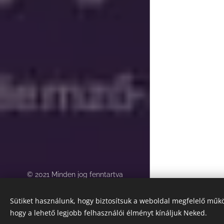
© 2021 Minden jog fenntartva
Az oldalt Judit Sorselemző
Sütiket használunk, hogy biztosítsuk a weboldal megfelelő műkö
működteti
hogy a lehető legjobb felhasználói élményt kínáljuk Neked.
Sütik