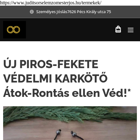
https://www.juditsorselemzomesterjos.hu/termekek/
Személyes Jóslás7626 Pécs Király utca 75
ÚJ PIROS-FEKETE
VÉDELMI KARKÖTŐ
Átok-Rontás ellen Véd!*