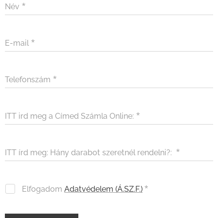
Név
E-mail
Telefonszám
ITT ird meg a Címed Számla Online:
ITT írd meg: Hány darabot szeretnél rendelni?:
Elfogadom
Adatvédelem (Á.SZ.F.)