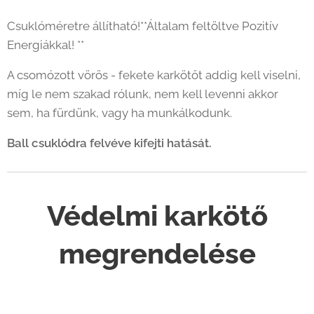
Csuklóméretre állítható!**Általam feltöltve Pozitív
Energiákkal! **
A csomózott vörös - fekete karkötőt addig kell viselni,
míg le nem szakad rólunk, nem kell levenni akkor
sem, ha fürdünk, vagy ha munkálkodunk.
Ball csuklódra felvéve kifejti hatását.
Védelmi karkötő
megrendelése